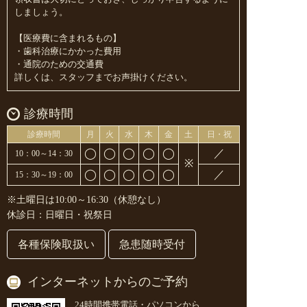
しましょう。
【医療費に含まれるもの】
・歯科治療にかかった費用
・通院のための交通費
詳しくは、スタッフまでお声掛けください。
診療時間
診療時間
月
火
水
木
金
土
日・祝
◯
◯
◯
◯
◯
／
10：00～14：30
※
◯
◯
◯
◯
◯
／
15：30～19：00
※土曜日は10:00～16:30（休憩なし）
休診日：日曜日・祝祭日
各種保険取扱い
急患随時受付
インターネットからのご予約
24時間携帯電話・パソコンから